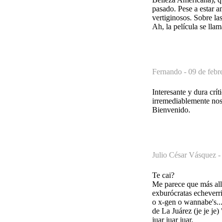
pasado. Pese a estar a
vertiginosos. Sobre la
Ah, la película se lla
Fernando -
09 de febr
Interesante y dura crí
irremediablemente nos
Bienvenido.
Julio César Vásquez 
Te cai?
Me parece que más allá
exburócratas echeverri
o x-gen o wannabe's..
de La Juárez (je je je
juar juar juar.