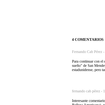
4 COMENTARIOS
Fernando Cab Pérez 
Para continuar con el 
sueño" de San Mendes (
estadunidense, pero ta
fernando cab pérez -
1
Interesante comentario
Belleza Americana), qu