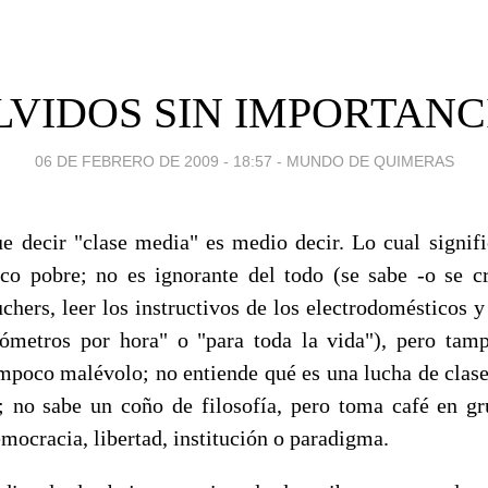
LVIDOS SIN IMPORTANC
06 DE FEBRERO DE 2009 - 18:57
-
MUNDO DE QUIMERAS
e decir "clase media" es medio decir. Lo cual signif
co pobre; no es ignorante del todo (se sabe -o se c
uchers, leer los instructivos de los electrodomésticos y
ómetros por hora" o "para toda la vida"), pero tam
ampoco malévolo; no entiende qué es una lucha de clase
; no sabe un coño de filosofía, pero toma café en g
mocracia, libertad, institución o paradigma.