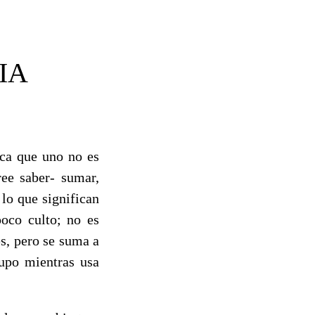
IA
ica que uno no es
ree saber- sumar,
 lo que significan
poco culto; no es
s, pero se suma a
rupo mientras usa