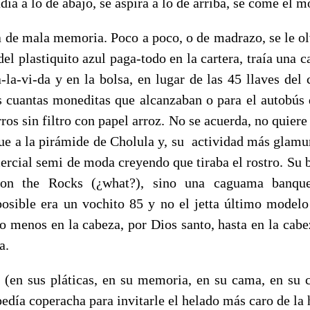
dia a lo de abajo, se aspira a lo de arriba, se come el m
 de mala memoria. Poco a poco, o de madrazo, se le ol
el plastiquito azul paga-todo en la cartera, traía una ca
-la-vi-da y en la bolsa, en lugar de las 45 llaves del 
s cuantas moneditas que alcanzaban o para el autobús 
ros sin filtro con papel arroz. No se acuerda, no quiere
fue a la pirámide de Cholula y, su actividad más glamu
ercial semi de moda creyendo que tiraba el rostro. Su b
on the Rocks (¿what?), sino una caguama banquet
posible era un vochito 85 y no el jetta último mode
lo menos en la cabeza, por Dios santo, hasta en la cab
a.
 (en sus pláticas, en su memoria, en su cama, en su c
edía coperacha para invitarle el helado más caro de la h