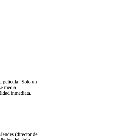
a película "Solo un
se media
alidad inmediata.
Mendes (director de
iados del siglo