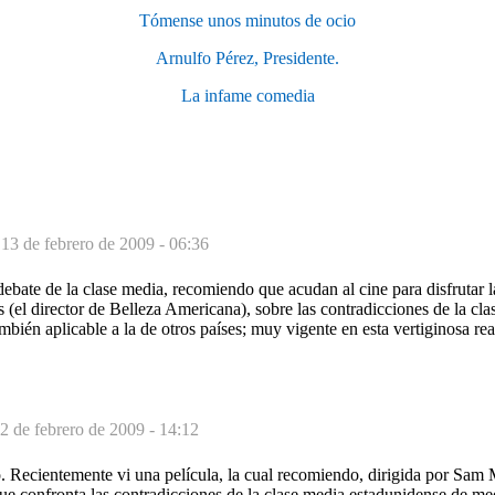
Tómense unos minutos de ocio
Arnulfo Pérez, Presidente.
La infame comedia
-
13 de febrero de 2009 - 06:36
debate de la clase media, recomiendo que acudan al cine para disfrutar l
el director de Belleza Americana), sobre las contradicciones de la cla
mbién aplicable a la de otros países; muy vigente en esta vertiginosa re
2 de febrero de 2009 - 14:12
. Recientemente vi una película, la cual recomiendo, dirigida por Sam 
e confronta las contradicciones de la clase media estadunidense de med