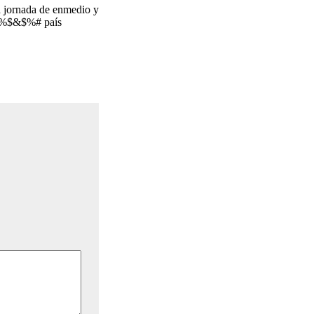
a jornada de enmedio y
ue %$&$%# país