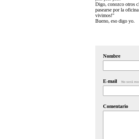
Digo, conozco otros c
pasearse por la oficin
vivimos!"
Bueno, eso digo yo.
Nombre
E-mail
No será mo
Comentario