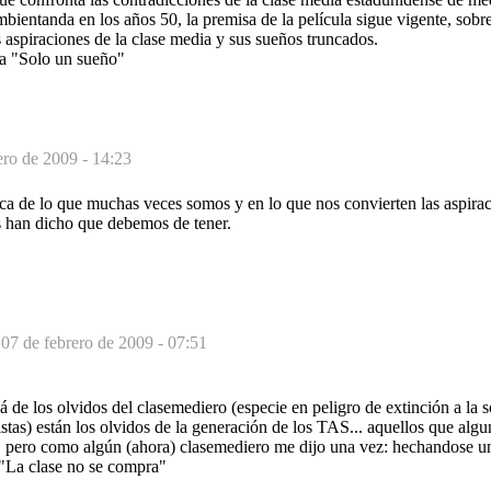
mbientanda en los años 50, la premisa de la película sigue vigente, sobr
s aspiraciones de la clase media y sus sueños truncados.
ma "Solo un sueño"
ero de 2009 - 14:23
tica de lo que muchas veces somos y en lo que nos convierten las aspira
 han dicho que debemos de tener.
-
07 de febrero de 2009 - 07:51
 de los olvidos del clasemediero (especie en peligro de extinción a la 
stas) están los olvidos de la generación de los TAS... aquellos que alg
. pero como algún (ahora) clasemediero me dijo una vez: hechandose un
) "La clase no se compra"