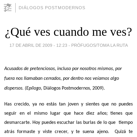
DIÁLOGOS POSTMODERNOS
¿Qué ves cuando me ves?
17 DE ABRIL DE 2009 - 12:23
-
PRÓFUGOS/TOMA LA RUTA
Acusados de pretenciosos, incluso por nosotros mismos, por
fuera nos llamaban cerrados, por dentro nos veíamos algo
dispersos. (
Epílogo,
Diálogos Postmodernos, 2009).
Has crecido, ya no estás tan joven y sientes que no puedes
seguir en el mismo lugar que hace diez años; tienes que
desmarcarte. Hoy puedes escuchar las burlas de lo que
tiempo
atrás formaste y viste crecer, y te suena ajeno.
Quizá te