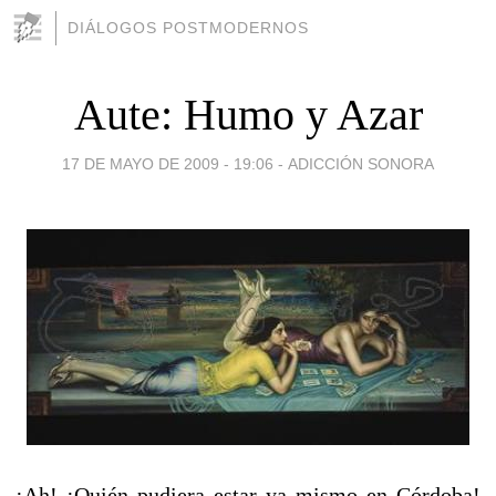
DIÁLOGOS POSTMODERNOS
Aute: Humo y Azar
17 DE MAYO DE 2009 - 19:06
-
ADICCIÓN SONORA
¡Ah! ¡Quién pudiera estar ya mismo en Córdoba!