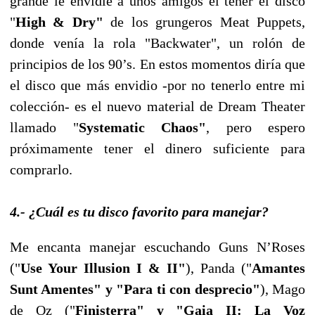
grande le envidié a unos amigos el tener el disco
"
High & Dry"
de los grungeros Meat Puppets,
donde venía la rola "Backwater", un rolón de
principios de los 90’s. En estos momentos diría que
el disco que más envidio -por no tenerlo entre mi
colección- es el nuevo material de Dream Theater
llamado "
Systematic Chaos"
, pero espero
próximamente tener el dinero suficiente para
comprarlo.
4.- ¿Cuál es tu disco favorito para manejar?
Me encanta manejar escuchando Guns N’Roses
("
Use Your Illusion I & II"
), Panda ("
Amantes
Sunt Amentes" y "Para ti con desprecio"
), Mago
de Oz ("
Finisterra" y "Gaia II: La Voz