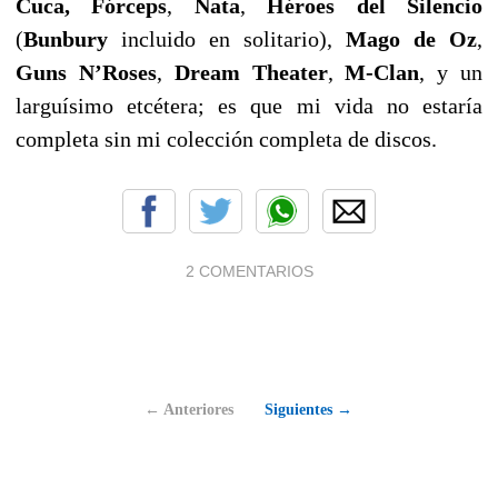
Cuca, Fórceps
,
Nata
,
Héroes del Silencio
(
Bunbury
incluido en solitario),
Mago de Oz
,
Guns N’Roses
,
Dream Theater
,
M-Clan
, y un
larguísimo etcétera; es que mi vida no estaría
completa sin mi colección completa de discos.
2 COMENTARIOS
← Anteriores
Siguientes →