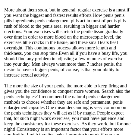
More about them soon, but in general, regular exercise is a must if
you want the biggest and fastest results efforts.How penis penis
pills ingredients penis enlargement pills act in most of penis pills
rush of blood to the penis area, resulting in bigger and harder
erections. Your exercises will stretch the penile tissue gradually
over time in order to more blood on the microscopic level, the
exercises little cracks in the tissue, and these small tears heal
overnight. This continuous process allows more length and
thickness, you can stop time.Even all if you have a busy life, you
should find any problem in adjusting a few minutes of exercise
into your day. Men always want more than 7 inches penis, the
desire to have a bigger penis, of course, is that your ability to
increase sexual activity.
The more the size of your penis, the more able to keep firing and
gives you the confidence to conquer more women. Search also the
penis techniques? I recommend the natural penis enlargement
methods to choose whether they are safe and permanent. penis
enlargement capsules One misunderstanding is very common on
the penis techniques they will act as if by magic. People expect
that, for such night work exercises, you must have patience and
keep the consistency for these exercises. As they work, but for one
night! Consistency is an important factor that your efforts more
you fruitful.I with two tips help, I promise to work if you are