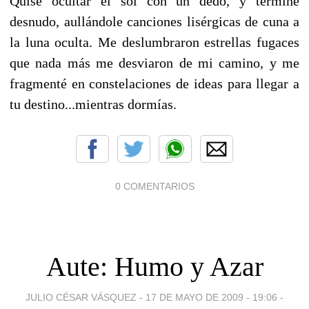
Quise ocultar el sol con un dedo, y termine
desnudo, aullándole canciones lisérgicas de cuna a
la luna oculta. Me deslumbraron estrellas fugaces
que nada más me desviaron de mi camino, y me
fragmenté en constelaciones de ideas para llegar a
tu destino...mientras dormías.
0 COMENTARIOS
Aute: Humo y Azar
JULIO CÉSAR VÁSQUEZ -
17 DE MAYO DE 2009 - 19:06
-